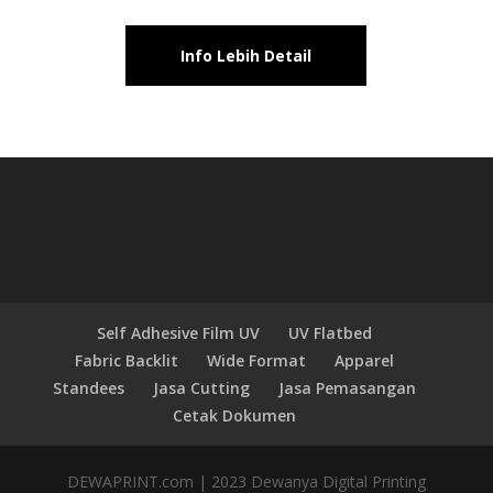
Info Lebih Detail
Self Adhesive Film UV
UV Flatbed
Fabric Backlit
Wide Format
Apparel
Standees
Jasa Cutting
Jasa Pemasangan
Cetak Dokumen
DEWAPRINT.com | 2023 Dewanya Digital Printing