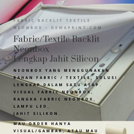
FABRIC BACKLIT TEXTILE
NEONBOX – DEWAPRINT.COM
Fabric/Textile Backlit
Neonbox
Lengkap Jahit Silicon
NEONBOX YANG MENGGUNAKAN
BAHAN FABRIC / TEXTILE, SOLUSI
LENGKAP DALAM SATU ATAP.
VISUAL FABRIC NEONBOX,
RANGKA FABRIC NEONBOX,
LAMPU LED,
JAHIT SILIKON.
MAU ORDER HANYA
VISUAL/GAMBAR, ATAU MAU