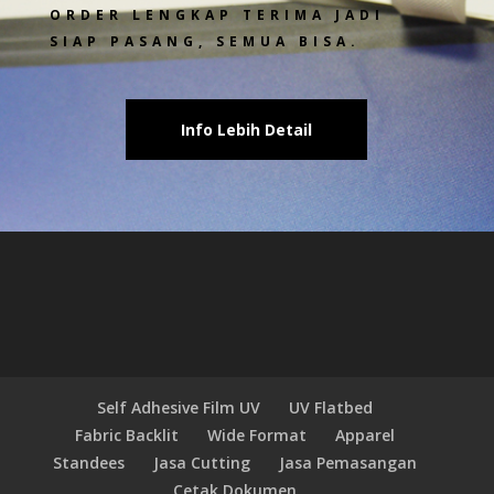
ORDER LENGKAP TERIMA JADI
SIAP PASANG, SEMUA BISA.
Info Lebih Detail
Self Adhesive Film UV
UV Flatbed
Fabric Backlit
Wide Format
Apparel
Standees
Jasa Cutting
Jasa Pemasangan
Cetak Dokumen